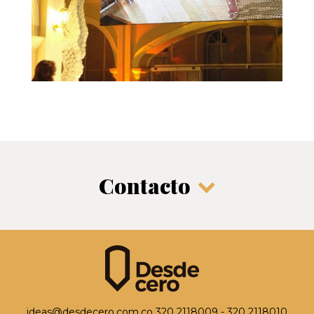
Contacto
ideas@desdecero.com.co
320 2118009 - 320 2118010